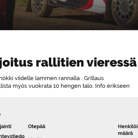
oitus rallitien vieressä
kki viidelle lammen rannalla . Grillaus
ista myös vuokrata 10 hengen talo. Info erikseen
o
jainti
Otepää
Henkilö
määrä
hteystiedo