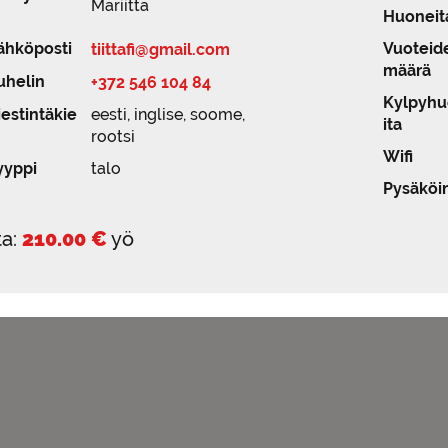
Mariitta
Huoneit
ähköposti
Vuoteid
tiittafi@gmail.com
määrä
uhelin
+372 546 104 84
Kylpyh
iestintäkie
eesti, inglise, soome,
ita
rootsi
Wifi
yyppi
talo
Pysäköin
ta:
210.00 €
yö