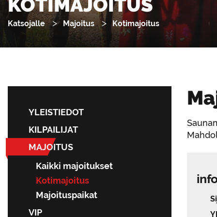
KOTIMAJOITUS
Katsojalle
Majoitus
Kotimajoitus
Maj
YLEISTIEDOT
Saunamö
KILPAILIJAT
Mahdoll
MAJOITUS
Kaikki majoitukset
inf
Kotimajoitus
Majoituspaikat
Si
VIP
Y