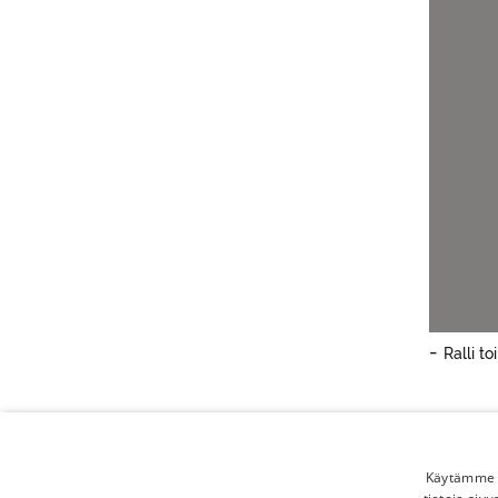
-
Ralli t
Käytämme e