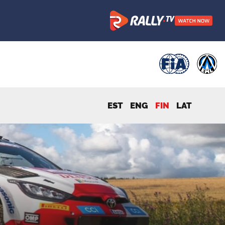
EST
ENG
FIN
LAT