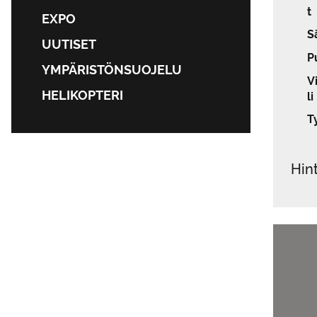
t
EXPO
S
UUTISET
P
YMPÄRISTÖNSUOJELU
V
HELIKOPTERI
li
T
Hin