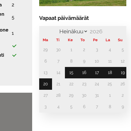
a
2
en
5
Vapaat päivämäärät
uone
1
Ma
Ti
Ke
To
Pe
La
Su
29
30
1
2
3
4
5
ti
6
7
8
9
10
11
12
13
14
15
16
17
18
19
20
21
22
23
24
25
26
27
28
29
30
31
1
2
3
4
5
6
7
8
9